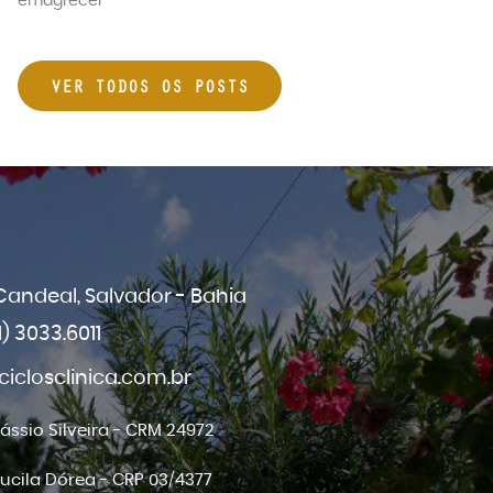
emagrecer
VER TODOS OS POSTS
 Candeal, Salvador - Bahia
1) 3033.6011
closclinica.com.br
Cássio Silveira - CRM 24972
Lucila Dórea - CRP 03/4377