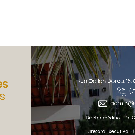
Rua Odilon Dórea, 16,
es
(7
s
admin@ci
Diretor médico - Dr. 
Diretora Executiva - 