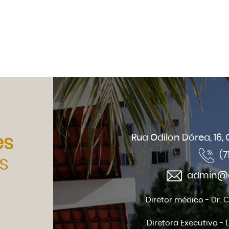
Rua Odilon Dórea, 16,
es
(7
s
admin@ci
Diretor médico - Dr. 
Diretora Executiva - 