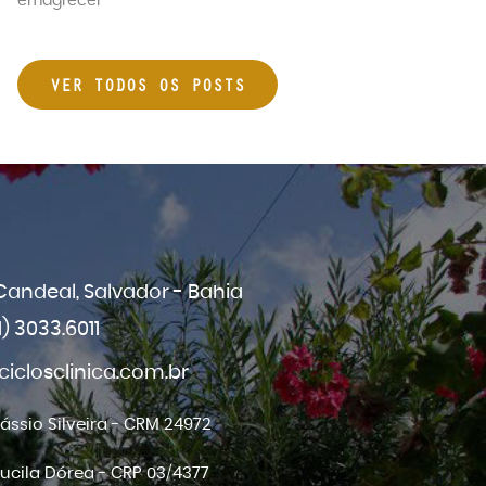
emagrecer
VER TODOS OS POSTS
 Candeal, Salvador - Bahia
1) 3033.6011
closclinica.com.br
Cássio Silveira - CRM 24972
Lucila Dórea - CRP 03/4377