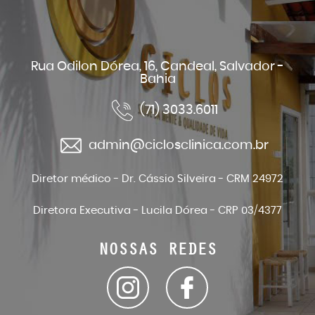
Rua Odilon Dórea, 16, Candeal, Salvador -
Bahia
(71) 3033.6011
admin@ciclosclinica.com.br
Diretor médico - Dr. Cássio Silveira - CRM 24972
Diretora Executiva - Lucila Dórea - CRP 03/4377
NOSSAS REDES